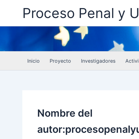
Ir
Proceso Penal y U
al
contenido
Inicio
Proyecto
Investigadores
Activ
Nombre del
autor:procesopenaly