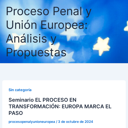
Ir
Proceso Penal y
al
contenido
Unión Europea:
Análisis y
Propuestas
Sin categoría
Seminario EL PROCESO EN
TRANSFORMACIÓN: EUROPA MARCA EL
PASO
procesopenalyunioneuropea
/
3 de octubre de 2024