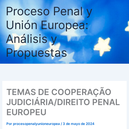
Ir
Proceso Penal y
al
contenido
Unión Europea:
Análisis y
Propuestas
TEMAS DE COOPERAÇÃO
JUDICIÁRIA/DIREITO PENAL
EUROPEU
Por
procesopenalyunioneuropea
/
3 de mayo de 2024